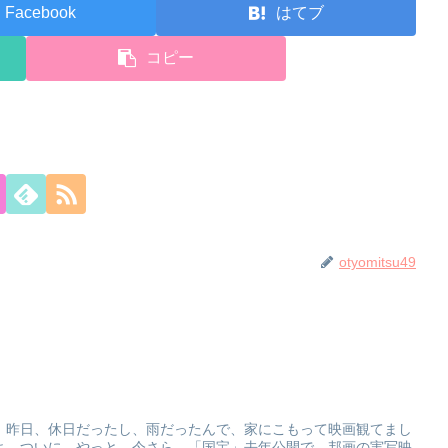
Facebook
はてブ
コピー
otyomitsu49
。昨日、休日だったし、雨だったんで、家にこもって映画観てまし
よ、ついに、やっと、今さら、「国宝」去年公開で、邦画の実写映