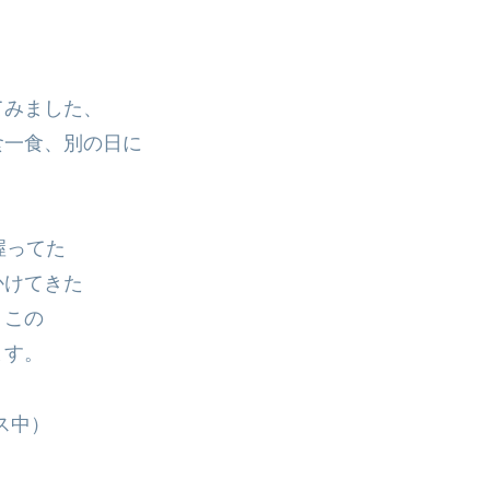
・
てみました、
食一食、別の日に
握ってた
かけてきた
、この
ます。
ス中）