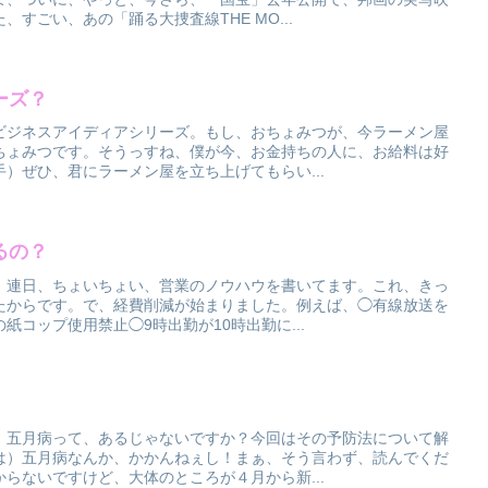
すごい、あの「踊る大捜査線THE MO...
ーズ？
ビジネスアイディアシリーズ。もし、おちょみつが、今ラーメン屋
ちょみつです。そうっすね、僕が今、お金持ちの人に、お給料は好
）ぜひ、君にラーメン屋を立ち上げてもらい...
るの？
。連日、ちょいちょい、営業のノウハウを書いてます。これ、きっ
たからです。で、経費削減が始まりました。例えば、◯有線放送を
紙コップ使用禁止◯9時出勤が10時出勤に...
。五月病って、あるじゃないですか？今回はその予防法について解
は）五月病なんか、かかんねぇし！まぁ、そう言わず、読んでくだ
らないですけど、大体のところが４月から新...