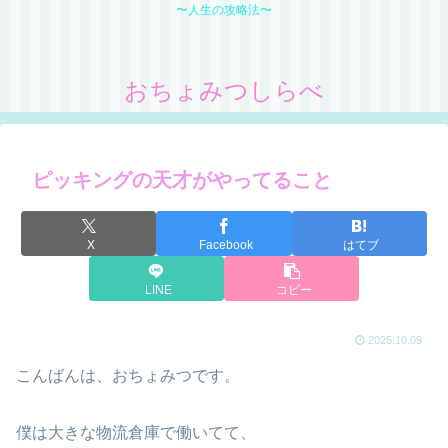
〜人生の攻略法〜
おちょみつしらべ
ピッキングの天才がやってること
X
Facebook
はてブ
LINE
コピー
2025.10.09
こんばんは、おちょみつです。
僕は大きな物流倉庫で働いてて、