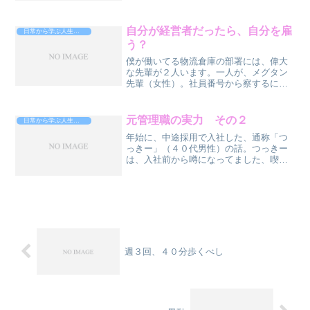
し・・・、なんだかんだ経費がかかり赤
字になってしまいました・・・、このま
まだと続けていくことが出来...
自分が経営者だったら、自分を雇
日常から学ぶ人生攻略法
う？
僕が働いてる物流倉庫の部署には、偉大
な先輩が２人います。一人が、メグタン
先輩（女性）。社員番号から察するに、
キャリアは長いです。長いんです
が・・・仕事は、できません。主にピッ
キングという作業をやってますが、遅
元管理職の実力 その２
日常から学ぶ人生攻略法
い。大体、メグタン先輩のところで...
年始に、中途採用で入社した、通称「つ
っきー」（４０代男性）の話。つっきー
は、入社前から噂になってました、喫煙
所で。（笑）どうやら面接で、前の会社
では管理職をやってました。御社でもそ
れをふまえて待遇と給料を考慮してくだ
さい。う〜ん・・・なんか...
週３回、４０分歩くべし