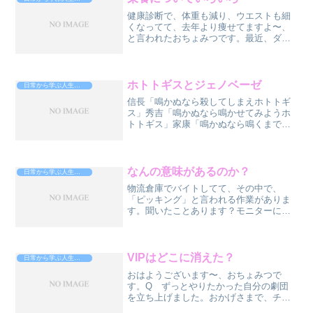
健康診断で、体重も減り、ウエストも細
くなってて、去年より痩せてますよ〜、
と言われたおちょみつです。最近、ダイ
エット系の漫画を読んだり、職場の人た
ちを見てて、思うところがあったんです
よ。それわ・・・基本的に、みんな、栄
養過多じゃね？ってことで...
ホトトギスとジェノベーゼ
日常から学ぶ人生攻略法
信長「鳴かぬなら殺してしまえホトトギ
ス」秀吉「鳴かぬなら鳴かせてみようホ
トトギス」家康「鳴かぬなら鳴くまでま
とうホトトギス」こんばんは、おちょみ
つです。上記の詩は、戦国武将３人の性
格を表してる、って言われてますよね？
短気、工夫、忍耐。さて、...
なんの意味があるのか？
日常から学ぶ人生攻略法
物流倉庫でバイトしてて、その中で、
「ピッキング」と言われる作業がありま
す。聞いたことあります？モニターに表
示された商品をカゴに入れてく作業で
す、ザックリ言うと。つい先日、紙がピ
ッキング作業をやる人全員に紙が配ら
れ、自分がピッキングする際の手...
VIPはどこに消えた？
日常から学ぶ人生攻略法
おはようございます〜、おちょみつで
す。Q ずっとやりたかった自分の劇団
を立ち上げました。おかげさまで、チケ
ットは完売。やったね！が・・・、しか