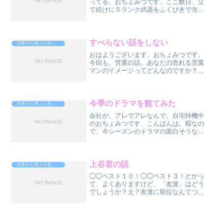
ってる、おちょみつです。ここ数日、立
て続けに５ランク武器をふくびきで当て
たので、記録しときたいな、と。５ラン
ク武器って、まぁ、要するに、「ワール
ドトリガー」でいうところのブラックト
リガーみたいなもんすね。...
すべらない話をしない
日常から学ぶ人生攻略法
おはようございます、おちょみつです。
今回も、営業の話。あなたの売れる営業
マンのイメージってどんなのですか？喋
りが達者、トークが上手。そんなイメー
ジありません？答えは・・・NOです。
え？おしゃべり上手じゃないと、営業な
んて出来ないでしょ？いえ...
今季のドラマを観てみた
日常から学ぶ人生攻略法
会社が、アレでアレなんで、自宅待機中
のおちょみつです、こんばんは。暇なの
で、今シーズンのドラマの面白そうなや
つ、TVerで観てみました。ざっと感想な
どを。◯もしがくストリップ劇場で働く
人達が劇団を起ち上げるドタバタコメデ
ィ。ドタバタ具合が三...
上谷君の話
日常から学ぶ人生攻略法
◯◯ベスト１０！◯◯ベスト３！とかっ
て、よくありますけど、「友達」はどう
でしょうか？え？友達に順位なんてつけ
られないよ！そう、そうですよね、でも
今回あえて、つけてみました。僕の友達
ベスト１は、上谷（かみたに）君です。