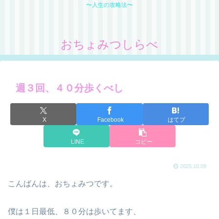
〜人生の攻略法〜
おちょみつしらべ
週３回、４０分歩くべし
X
Facebook
はてブ
LINE
コピー
2025.10.09
こんばんは、おちょみつです。
僕は１日最低、８０分は歩いてます、