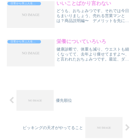
（他の友達、ごめんなさい...
いいことばかり言わない
日常から学ぶ人生攻略法
どうも、おちょみつです、それでは今日
もまいりましょう、売れる営業マンと
は？商品説明編〜 デメリットを先に言
えよく、商品のパンフレットとかに、説
明が書いてあって、この商品はこんなに
優れている、希少です、評判も良い、お
客様の声、などの「いかにこ...
栄養についていろいろ
日常から学ぶ人生攻略法
健康診断で、体重も減り、ウエストも細
くなってて、去年より痩せてますよ〜、
と言われたおちょみつです。最近、ダイ
エット系の漫画を読んだり、職場の人た
ちを見てて、思うところがあったんです
よ。それわ・・・基本的に、みんな、栄
養過多じゃね？ってことで...
優先順位
ピッキングの天才がやってること