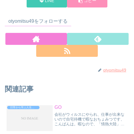
LINE
コピー
otyomitsu49をフォローする
otyomitsu49
関連記事
GO
日常から学ぶ人生攻略法
会社がウィルスにやられ、仕事が出来な
いので自宅待機で暇なおちょみつです、
こんばんは。暇なので、「情熱大陸」を
観ました。郷ひろみ、ヒロミゴー。７０
歳。僕が生まれる前から歌手デビューし