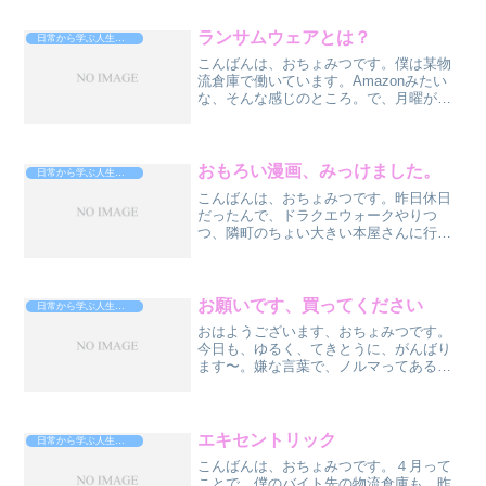
てて、現役、レジェンドって、こーいう
人。めちゃ、ストイック。...
ランサムウェアとは？
日常から学ぶ人生攻略法
こんばんは、おちょみつです。僕は某物
流倉庫で働いています。Amazonみたい
な、そんな感じのところ。で、月曜が一
番忙しいのですが、出勤したところ、入
口に張り紙があり、PCとハンディの起動
禁止と書かれていました。日付が昨日に
なってたので、お、...
おもろい漫画、みっけました。
日常から学ぶ人生攻略法
こんばんは、おちょみつです。昨日休日
だったんで、ドラクエウォークやりつ
つ、隣町のちょい大きい本屋さんに行っ
たら、あったっす、買ったっす。おもろ
い本。コチラ→あの、「クローズ」「ワ
ースト」の続編です。いやぁ、待って
た、やってくれた、嬉しい。ス...
お願いです、買ってください
日常から学ぶ人生攻略法
おはようございます、おちょみつです。
今日も、ゆるく、てきとうに、がんばり
ます〜。嫌な言葉で、ノルマってあるよ
ね？特に営業は厳しいノルマがありま
す、最低いくつ売れとかさ。今月、なん
とかしないと会社に戻れないんで
す・・・ノルマが厳しくて、なんと...
エキセントリック
日常から学ぶ人生攻略法
こんばんは、おちょみつです。４月って
ことで、僕のバイト先の物流倉庫も、昨