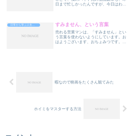
日まで忙しかったんですが、今日はわり
と早く終わりました。２日間、ガッツリ
残業してたんで、体は疲れたんですけ
ど、心はというと・・・あれ？こんなも
んですか？って感じでした。...
すみません、という言葉
日常から学ぶ人生攻略法
売れる営業マンは、「すみません」とい
う言葉を使わないようにしています。お
はようございます、おちょみつです。以
上です、終わりいや、いや、「お忙しい
ところ、わざわざスミマセン」とかよく
使うじゃん？いや、NGワードです、使っ
ちゃだめです。すみませ...
暇なので映画をたくさん観てみた
ホイミをマスターする方法