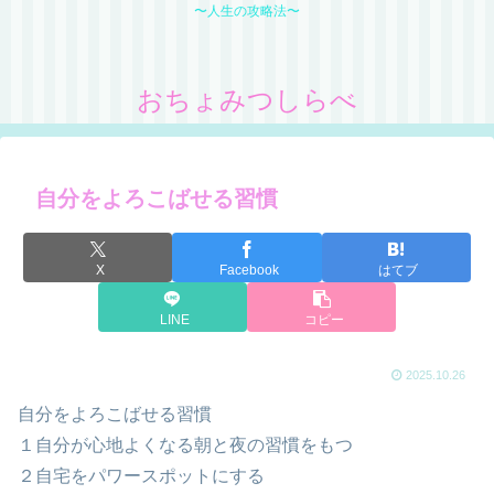
〜人生の攻略法〜
おちょみつしらべ
自分をよろこばせる習慣
X
Facebook
はてブ
LINE
コピー
2025.10.26
自分をよろこばせる習慣
１自分が心地よくなる朝と夜の習慣をもつ
２自宅をパワースポットにする