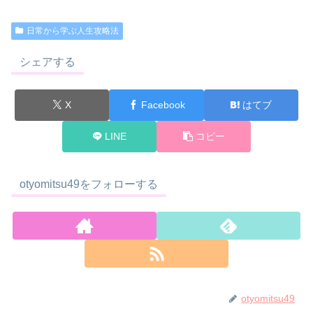
日常から学ぶ人生攻略法
シェアする
X
Facebook
はてブ
LINE
コピー
otyomitsu49をフォローする
otyomitsu49