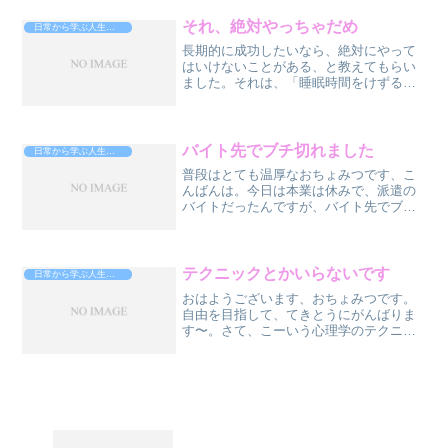
かないので。（本当は行き詰まってる）
というわけで、タイミーのア...
それ、絶対やっちゃだめ
日常から学ぶ人生攻略法
長期的に成功したいなら、絶対にやって
はいけないことがある、と教えてもらい
ました。それは、「睡眠時間をけずるこ
と」です。え〜？でもさ、なにかしら成
功するには、寝る間も惜しんでやんなき
ゃいけないんじゃないの？ノー！そもそ
も、睡眠時間をけずる＝ゆ...
バイト先でブチ切れました
日常から学ぶ人生攻略法
普段はとても温厚なおちょみつです、こ
んばんは。今日は本業は休みで、派遣の
バイトだったんですが、バイト先でブチ
切れてしまいました。専属のバイトのお
ぢさんに、いろいろ詰め寄られ、最初は
おとなしくしてたんすけど、だんだん図
に乗ってきて、僕の頭の中...
テクニックとかいらないです
日常から学ぶ人生攻略法
おはようございます、おちょみつです。
自由を目指して、てきとうにがんばりま
す〜。さて、こーいう心理学のテクニッ
クを使えば成約率上がるよ〜確かに、テ
クニック存在するし、そーいう本もたく
さんありますよね、相手がこう言ってき
たら、こう返す、とか。こ...