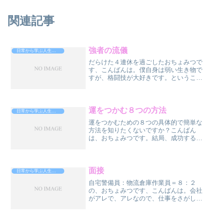
関連記事
強者の流儀
日常から学ぶ人生攻略法
だらけた４連休を過ごしたおちょみつで
す、こんばんは。僕自身は弱い生き物で
すが、格闘技が大好きです。ということ
で・・・朝倉未来選手の本を読んでみま
した。強者の流儀→つわもの、と思った
ら、きょうしゃ、でした。５年前に書か
れたものなので、だいぶ、...
運をつかむ８つの方法
日常から学ぶ人生攻略法
運をつかむための８つの具体的で簡単な
方法を知りたくないですか？こんばん
は、おちょみつです。結局、成功する人
って、才能なんだよね・・・、俺、才能
ない凡人だからさ・・・成功する、お金
持ちになるには、才能が必要、そう思っ
てますか？とある、イタリア...
面接
日常から学ぶ人生攻略法
自宅警備員：物流倉庫作業員＝８：２
の、おちょみつです、こんばんは。会社
がアレで、アレなので、仕事をさがし始
めました、さすがに。（遅っ！）ドラク
エウォークばっかりやってるわけにもい