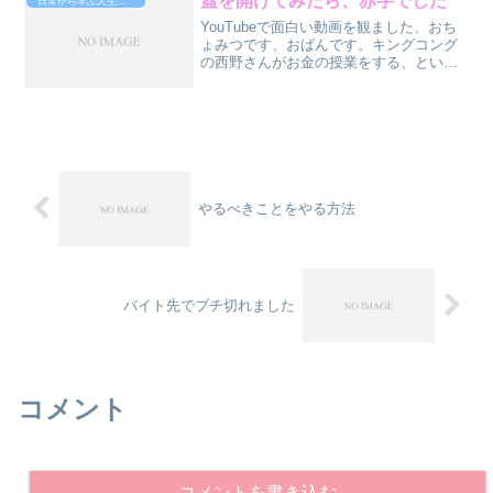
蓋を開けてみたら、赤字でした
日常から学ぶ人生攻略法
YouTubeで面白い動画を観ました、おち
ょみつです、おばんです。キングコング
の西野さんがお金の授業をする、という
もの。それぞれの生徒さんの質問、悩み
に答えていくのですが、最初の質問が、
劇団を起ち上げて公演、チケットは完
売、にも関わらず赤字...
やるべきことをやる方法
バイト先でブチ切れました
コメント
コメントを書き込む