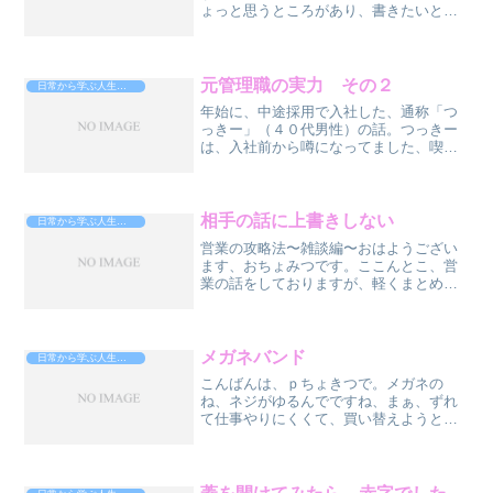
ょっと思うところがあり、書きたいと思
います。今の仕事は物流業で、まぁ、
Amazonみたいな、そんなやつです。想像
できない人は、映画「ラストマイル」を
観てください。僕は映...
元管理職の実力 その２
日常から学ぶ人生攻略法
年始に、中途採用で入社した、通称「つ
っきー」（４０代男性）の話。つっきー
は、入社前から噂になってました、喫煙
所で。（笑）どうやら面接で、前の会社
では管理職をやってました。御社でもそ
れをふまえて待遇と給料を考慮してくだ
さい。う〜ん・・・なんか...
相手の話に上書きしない
日常から学ぶ人生攻略法
営業の攻略法〜雑談編〜おはようござい
ます、おちょみつです。ここんとこ、営
業の話をしておりますが、軽くまとめま
すね。いきなり商談に入らない営業マン
は準備出来てるかも、ですが、お客の方
は営業に対して、警戒しています。なに
か売り込まれるんじゃない...
メガネバンド
日常から学ぶ人生攻略法
こんばんは、ｐちょきつで。メガネの
ね、ネジがゆるんでですね、まぁ、ずれ
て仕事やりにくくて、買い替えようとし
てたんすけどね。なんと、今月、住んで
るアパートの契約更新があり、約１０万
円払えよ！と。え？１０万円？さすが
の、大富豪の僕もですね、いき...