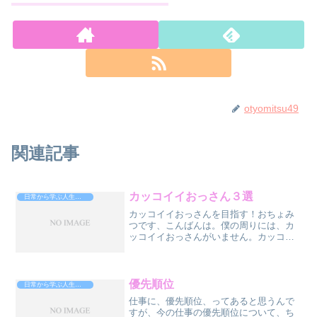
otyomitsu49
関連記事
カッコイイおっさん３選
日常から学ぶ人生攻略法
カッコイイおっさんを目指す！おちょみ
つです、こんばんは。僕の周りには、カ
ッコイイおっさんがいません。カッコ悪
いおっさんばかりです。なぜ、そーなの
か？というと・・・カッコイイおっさん
を、知らないんです。カッコイイ若者、
なら、たくさんモデルがい...
優先順位
日常から学ぶ人生攻略法
仕事に、優先順位、ってあると思うんで
すが、今の仕事の優先順位について、ち