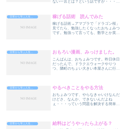
ない一言とは？という話ですが・・・、
その前に、ここんとこ、営業の話ばかり
してるので、本業の物流業での話。仕事
場に来るのに、3種類の人、１ １０分前
稼げる話術 読んでみた
日常から学ぶ人生攻略法
に来る人２ ５分前に来...
稼げる話術→アマプラで「ドラゴン桜」
見てたら、勉強したくなったおちょみつ
です。勉強って言っても、数学とか英語
とかではなくね、興味あるものを勉強し
よう、と、まぁ、大人の勉強ですね。
（エロい意味ではなく）とりあえず、家
に積読してた本を片っ端から...
おもろい漫画、みっけました。
日常から学ぶ人生攻略法
こんばんは、おちょみつです。昨日休日
だったんで、ドラクエウォークやりつ
つ、隣町のちょい大きい本屋さんに行っ
たら、あったっす、買ったっす。おもろ
い本。コチラ→あの、「クローズ」「ワ
ースト」の続編です。いやぁ、待って
た、やってくれた、嬉しい。ス...
やるべきことをやる方法
日常から学ぶ人生攻略法
おちょみつです、やらなきゃいけなんだ
けどさ、なんか、できないんだよね
ぇ・・・っていう問題を解決する簡単で
効果的な方法があるとしたら・・・、
し、知りたい。あります。ステップ１
その日やるべきことを６つ書き出す ス
テップ２ 重要な順に並べ替える...
給料はどうやったら上がる？
日常から学ぶ人生攻略法