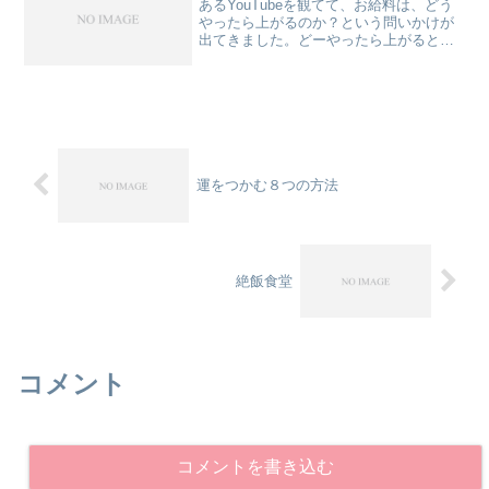
あるYouTubeを観てて、お給料は、どう
やったら上がるのか？という問いかけが
出てきました。どーやったら上がると思
いますか？ひとつ、苦い事実をその動画
では語っていました、努力＝給料が上が
る、ではない、と。日本人ってさ、努力
って言葉、好きだか...
運をつかむ８つの方法
絶飯食堂
コメント
コメントを書き込む