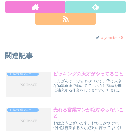
otyomitsu49
関連記事
ピッキングの天才がやってること
日常から学ぶ人生攻略法
こんばんは、おちょみつです。僕は大き
な物流倉庫で働いてて、おもに商品を棚
に補充する作業をしてますが、たまにピ
ッキングもします。ピッキングとは？注
文された商品を、カゴ（オリコンと言い
ます）に入れる作業です。僕の部署で、
ピッキングは、全員女性。...
売れる営業マンが絶対やらないこ
日常から学ぶ人生攻略法
と
おはようございます、おちょみつです。
今回は営業する人が絶対に言ってはいけ