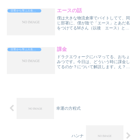
でお手伝いしてくれます。先日、その中
に、「ワキガ」の人がいまし...
エースの話
日常から学ぶ人生攻略法
僕は大きな物流倉庫でバイトしてて、同
じ部署に、僕が陰で「エース」とあだ名
をつけてるMさん（以後 エース）とい
う人がいます。エースは、多分、４０代
後半から５０代前半、見た目はちょいワ
ルオヤジです。髪型がいつもバチッとき
まってます。（サッカーの...
課金
日常から学ぶ人生攻略法
ドラクエウォークにハマってる、おちょ
みつです。今日は、どういう時に課金し
てるのか？について解説します。え？あ
んたの課金ポイントに興味ねぇけ
ど・・・まぁ、そう言わず、人はいった
いどーいう時にお金を払うのか？という
深いお話です、ウソです、浅いで...
幸運の方程式
ハンナ