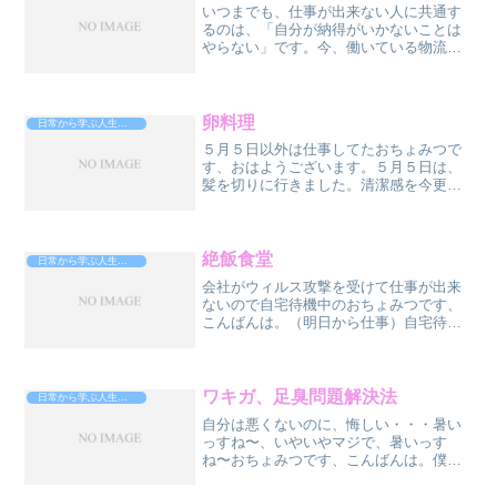
いつまでも、仕事が出来ない人に共通す
るのは、「自分が納得がいかないことは
やらない」です。今、働いている物流業
の先輩で、メグタン先輩という人がいる
んすけど、まぁ、この人が仕事が出来な
い。めっちゃ、ベテランなんですけど、
どんどん後輩に抜かれてく...
卵料理
日常から学ぶ人生攻略法
５月５日以外は仕事してたおちょみつで
す、おはようございます。５月５日は、
髪を切りに行きました。清潔感を今更大
切にしよう、ということで、少なくとも
２ヶ月に一回は切ることを心に固く誓っ
ています。さて、髪を切ってる間、ほ
ら、雑誌とかね、おいてある...
絶飯食堂
日常から学ぶ人生攻略法
会社がウィルス攻撃を受けて仕事が出来
ないので自宅待機中のおちょみつです、
こんばんは。（明日から仕事）自宅待機
中、TVer観てて、面白い飲食店見つけた
んで紹介したいと思います。「坂上＆指
原のつぶれない店」で紹介されてたお店
を２つ。観た人もいる...
ワキガ、足臭問題解決法
日常から学ぶ人生攻略法
自分は悪くないのに、悔しい・・・暑い
っすね〜、いやいやマジで、暑いっす
ね〜おちょみつです、こんばんは。僕は
物流倉庫で働いてるんですが、「タイミ
ー」で日雇いのバイトの人が、日替わり