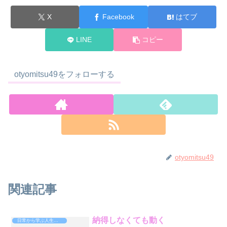
X
Facebook
はてブ
LINE
コピー
otyomitsu49をフォローする
otyomitsu49
関連記事
納得しなくても動く
日常から学ぶ人生攻略法