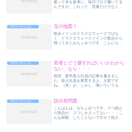
葉って本を参考に、毎日ブログ書いてる
んですが、これって、営業だけでなく、
人間関係全般に有効ですよ、ね？こんば
んは、おちょみつです。今度、飲みに行
きましょうよ！なんか、営業の人がよく
言う社交辞令、というか、...
宝の地図？
日常から学ぶ人生攻略法
散歩メインのドラクエウォークではな
く、ドラクエウォークメインの散歩から
帰ってきたおちょみつです、こんにち
は。ドラクエウォークで、まずは、イベ
ントクエスト「まほうのカギと竜の秘
宝」の第一章クリア。クリア！・・・、
と言っても、目的地設定して、そ...
若者とどう接すればいいかわから
日常から学ぶ人生攻略法
ない、なら・・・
前回、新卒新入社員の記事を書きまし
た。新入社員を教育する人、大変です
ね。（笑）が、しかし、嘆いていても事
は進展しないので、最適な本を紹介した
いと思います。部下、今の若者と、どう
接していいか、わからんのだよ、君ぃ、
誤出荷問題
日常から学ぶ人生攻略法
という人は、ちょっと読んでみ...
こんばんは、おちょみつです。３つ頼ん
だ商品が、２つしか入ってない・・・こ
んな経験、したことないですか？犯人
は・・・、僕です！はい、今働いてる倉
庫で、誤出荷王と陰で囁かれています。
先日、友達のさとちんが、「どうやった