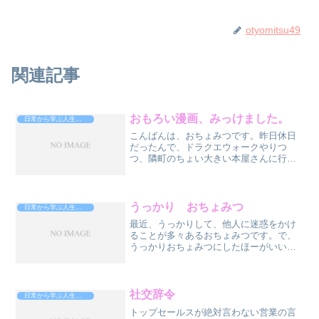
otyomitsu49
関連記事
おもろい漫画、みっけました。
日常から学ぶ人生攻略法
こんばんは、おちょみつです。昨日休日
だったんで、ドラクエウォークやりつ
つ、隣町のちょい大きい本屋さんに行っ
たら、あったっす、買ったっす。おもろ
い本。コチラ→あの、「クローズ」「ワ
ースト」の続編です。いやぁ、待って
た、やってくれた、嬉しい。ス...
うっかり おちょみつ
日常から学ぶ人生攻略法
最近、うっかりして、他人に迷惑をかけ
ることが多々あるおちょみつです。で、
うっかりおちょみつにしたほーがいいの
か？って考えてるうちに、うっかり八兵
衛→水戸黄門を思い出しまして。世の
中、理不尽なことだらけですが、水戸黄
門、思い出すと、理不尽の極...
社交辞令
日常から学ぶ人生攻略法
トップセールスが絶対言わない営業の言