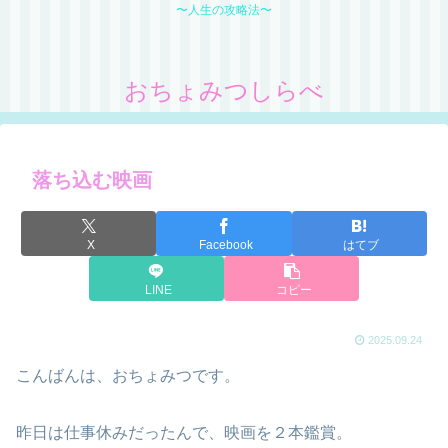
〜人生の攻略法〜
おちょみつしらべ
落ち込む映画
X
Facebook
はてブ
LINE
コピー
2025.09.24
こんばんは、おちょみつです。
昨日は仕事休みだったんで、映画を２本鑑賞。