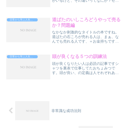
がいるけど、その違いってなにか？セミ
ナーに行ったとしよう。一方は、バイト
して、なけなしの金を払って、このセミ
ナー聞いて成功するぞ！と思ってる、も
ととるぞ、もと以上とるぞ、...
道ばたのいしころどうやって売る
日常から学ぶ人生攻略法
か？問題編
なかなか刺激的なタイトルの本ですね。
道ばたの石ころが売れる人は、まぁ、な
んでも売れる人です、＝お金持ちです
が・・・、考えたんですが、結論道ばた
の石ころは、どんなセールスの達人でも
売れません。（キッパリ）道ばたの石こ
頭が良くなる５つの訓練法
日常から学ぶ人生攻略法
ろが売れるんなら、すでに道...
頭が良くなりたい人は必読の記事ですシ
ャツを裏表で仕事してたおちょみつで
す。頭が良い、の定義は人それぞれある
と思います。テストの点が良い、仕事が
出来る、話が面白い、などなど。で、こ
こでの頭が良い、の定義は、モノゴトの
本質を掴む、です。それが早...
非常識な成功法則