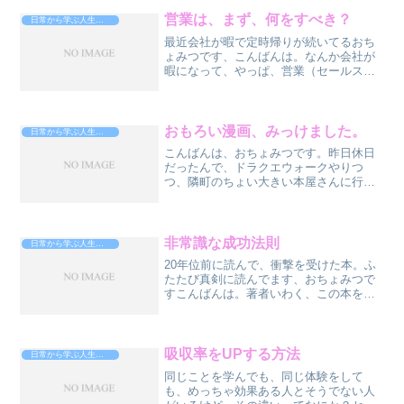
営業は、まず、何をすべき？
日常から学ぶ人生攻略法
最近会社が暇で定時帰りが続いてるおち
ょみつです、こんばんは。なんか会社が
暇になって、やっぱ、営業（セールス）
って大事だよなぁ・・・売れなきゃさ、
暇になるんだもの、会社、儲からないし
さ。ってことで、最近、営業の本読んで
勉強してます。あなたは、...
おもろい漫画、みっけました。
日常から学ぶ人生攻略法
こんばんは、おちょみつです。昨日休日
だったんで、ドラクエウォークやりつ
つ、隣町のちょい大きい本屋さんに行っ
たら、あったっす、買ったっす。おもろ
い本。コチラ→あの、「クローズ」「ワ
ースト」の続編です。いやぁ、待って
た、やってくれた、嬉しい。ス...
非常識な成功法則
日常から学ぶ人生攻略法
20年位前に読んで、衝撃を受けた本。ふ
たたび真剣に読んでます、おちょみつで
すこんばんは。著者いわく、この本を読
んで、多くの（金銭的）成功者が出たん
だそうです。どのへんが非常識なのか？
というと、多くの自己啓発の本が、綺麗
事を書いてある、と。（...
吸収率をUPする方法
日常から学ぶ人生攻略法
同じことを学んでも、同じ体験をして
も、めっちゃ効果ある人とそうでない人