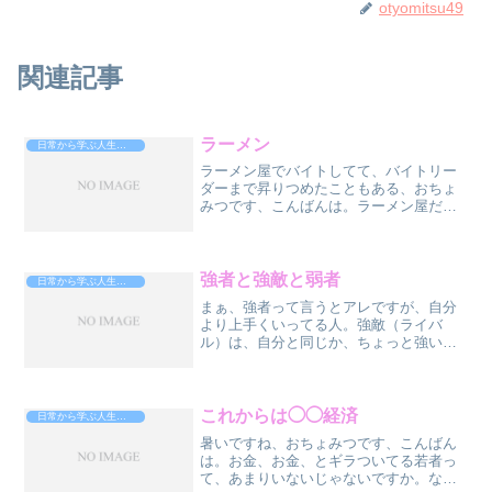
otyomitsu49
関連記事
ラーメン
日常から学ぶ人生攻略法
ラーメン屋でバイトしてて、バイトリー
ダーまで昇りつめたこともある、おちょ
みつです、こんばんは。ラーメン屋だけ
ど、ラーメン屋ではない、というラーメ
ン屋をあげてみます。❍一蘭❍天下一品
❍蒙古タンメン中本❍ラーメン二郎この
４店は、もはや、ラーメン...
強者と強敵と弱者
日常から学ぶ人生攻略法
まぁ、強者って言うとアレですが、自分
より上手くいってる人。強敵（ライバ
ル）は、自分と同じか、ちょっと強い
か、ちょっと弱い、まぁ、勝つこともあ
るけど、負けることもある人。弱者、っ
ていうとまたアレですが、現時点で、自
分より上手くいってない人。な...
これからは◯◯経済
日常から学ぶ人生攻略法
暑いですね、おちょみつです、こんばん
は。お金、お金、とギラついてる若者っ
て、あまりいないじゃないですか。なん