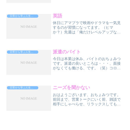
でか？っていうと、あるモノがあるとお
金が手に入る、ってことを若者たちは気
づいてるんですよね。え？そのあるモノ
ってなんなの？それは、「...
英語
日常から学ぶ人生攻略法
休日にアマプラで映画やドラマを一気見
するのが習慣になってます。（ヒマ
か？）先週は「俺だけレベルアップな
件」を一気見してしまいました、いや
ぁ、めちゃくちゃ面白いですよ、早く続
きが見たいナリ。で、今は、阿部寛さん
主演のドラマ「ドラゴン桜」を一気...
派遣のバイト
日常から学ぶ人生攻略法
今日は本業は休み、バイトのおちょみつ
です。派遣の良いところは・・・、面接
がなくても働ける、です。（笑）コロナ
禍の時、気付いたんすけど、男は、30代
半ば過ぎたら、ほぼ、バイトは雇っても
らえないのよね。コロナ禍の時、面接し
まくって落ちまくりまし...
ニーズを聞かない
日常から学ぶ人生攻略法
おはようございます、おちょみつです。
前回まで、営業トークにいく前、雑談で
相手にしゃべらせ、リラックスしてもら
い、警戒心をとき、商談に入りやすくす
る方法を解説していきました、もちろ
ん、営業だけでなく、普段の生活でも使
える、「人たらし」テクニッ...